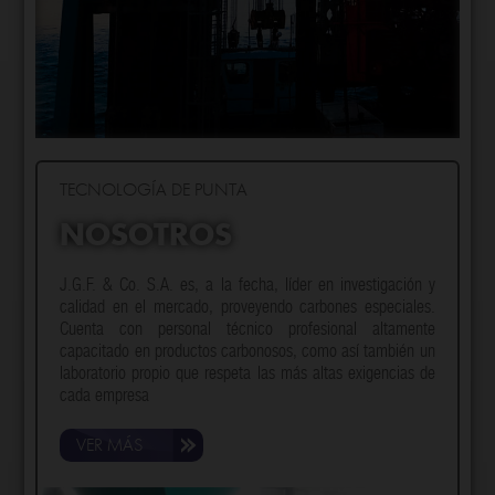
TECNOLOGÍA DE PUNTA
NOSOTROS
J.G.F. & Co. S.A. es, a la fecha, líder en investigación y
calidad en el mercado, proveyendo carbones especiales.
Cuenta con personal técnico profesional altamente
capacitado en productos carbonosos, como así también un
laboratorio propio que respeta las más altas exigencias de
cada empresa
VER MÁS