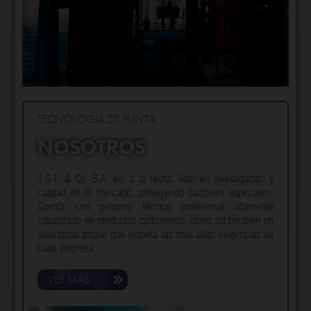
TECNOLOGÍA DE PUNTA
NOSOTROS
J.G.F. & Co. S.A. es, a la fecha, líder en investigación y
calidad en el mercado, proveyendo carbones especiales.
Cuenta con personal técnico profesional altamente
capacitado en productos carbonosos, como así también un
laboratorio propio que respeta las más altas exigencias de
cada empresa
VER MÁS